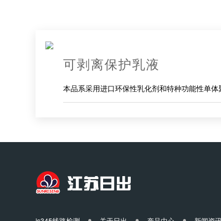
可剥离保护乳液
本品系采用进口环保性乳化剂和特种功能性单体聚合
js345线路检测
关于日出
产品中心
新闻资