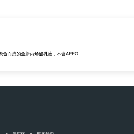
而成的全新丙烯酸乳液，不含APEO...
讯
供应链
联系我们