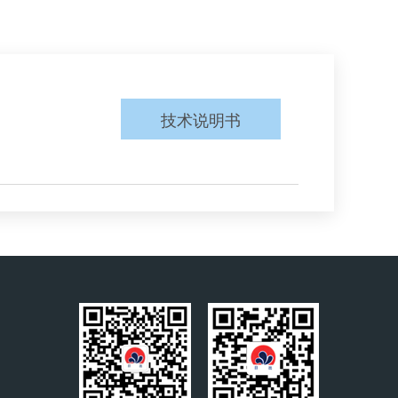
技术说明书